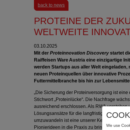
back to news
PROTEINE DER ZUKU
WELTWEITE INNOVATI
03.10.2025
Mit der
Proteinnovation Discovery
startet d
Raiffeisen Ware Austria eine einzigartige In
werden Startups aus aller Welt eingeladen
neuen Proteinquellen über innovative Proze
Futtermittelbranche bis hin zur Lebensmittel
„Die Sicherung der Proteinversorgung ist eine 
Stichwort „Proteinlücke“. Die Nachfrage wächs
ausreichend erschlossen. Als RWA verstehen wi
COOK
Lösungsansätze für die langfristige Versorgun
umzuwandeln ist eine unserer Kernaufgaben. M
We use Cooki
Pionierideen in die Praxis zu bringen und lang