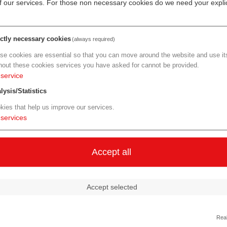
of our services. For those non necessary cookies do we need your explic
ndsdirektor der RWA.
inversorgung der Zukunft möglich ma
ictly necessary cookies
(always required)
 die besten Köpfe und Technologien zusammenbringen. Wir suc
se cookies are essential so that you can move around the website and use its
tenzial, die Proteinversorgung der Zukunft zu prägen. Im Fokus
hout these cookies services you have asked for cannot be provided.
anz, ob durch die Optimierung von Qualitätsprozessen, die
service
ellen oder innovative Verwertung landwirtschaftlicher Nebenst
lysis/Statistics
vatoren sowie für die Agrar- und Lebensmittelbranche zu schaffe
kies that help us improve our services.
 Innovation Lab.
services
egt: Gesucht werden Ideen und Lösungen für Protein Quellen, P
elindustrie in folgenden Kategorien:
Accept all
bau | Smarte Verarbeitungstechnologien | Neue pflanzenbasier
Accept selected
r | Substrate landwirtschaftlichen Ursprungs
tschaftlichen und industriellen Nebenströmen | Optimierte Log
Real