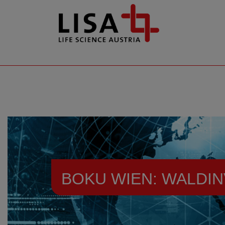
go to contents
BOKU WIEN: WALDI
Resources
News