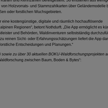
 Karten und Kennzahlen bereitgestellt. So entstehen aus weni
: von Holzvorrats- und Stammzahlkarten über Geländemodelle b
ßen oder forstlichen Wuchsgebieten.
r eine kostengünstige, digitale und räumlich hochauflösende
lpinen Regionen“, betont Nothdurft. „Die App ermöglicht es kün
stleister und Behörden, Waldinventuren selbstständig durchzufü
u reinen Sicht- oder Erfahrungsschätzungen liefert die App da
 forstliche Entscheidungen und Planungen.“
 sowie zu über 30 aktuellen BOKU-Waldforschungsprojekten
a
„Waldforschung zwischen Baum, Boden & Bytes“: