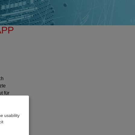
APP
ch
zte
t für
eräten
e usability
it
fachen