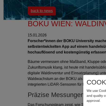
back to news
BOKU WIEN: WALDI
15.01.2026
Forscher*innen der BOKU University machen 
selbstentwickelten App auf einem handelsü
hochauflösend und kostengünstig erfassen
Bäume vermessen ohne Maßband, Kluppe oder
Zukunftsmusik klang, ist heute mit handelsübli
digitale Waldinventur und Einsatzplanung) unt
Waldwachstum an der BOKU als weltweit erste 
COOK
integrierten LiDAR-Sensoren für forstliche M
We use Cooki
Präzise Messungen in Mixe
and quality 
approval.
Das Forschungsteam zeigt, wie Smartphones un