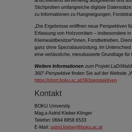
anschließend serverseitig ausgewertet und als
Stichproben umfangreiche digitale Datensätze
zu Informationen zu Hangneigungen, Forststra
„Die Ergebnisse eröffnen neue Perspektiven fü
Erfassung von Holzvorräten – insbesondere in a
Kleinwaldbesitzer*innen
,
Forstbetrieben, Dien
ganz ohne Spezialausrüstung. Im Unterschied z
eine verlässliche, messbasierte Grundlage für
Weitere Informationen
zum Projekt LaDiWaldi
360°-Perspektive
finden Sie auf der Website 
https://short.boku.ac.at/360perspektiven
Kontakt
BOKU University
Mag.a Astrid Kleber-Klinger
Telefon: 0664 8858 6533
E-Mail:
astrid.kleber@boku.ac.at