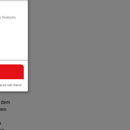
hne
 features.
n
-Band,
ng von
ized with Klaro!
d dem
men
n
n