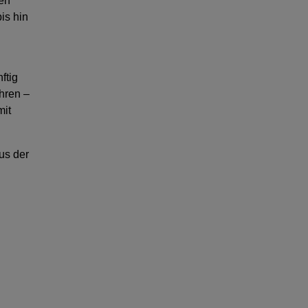
gen
is hin
ftig
hren –
mit
us der