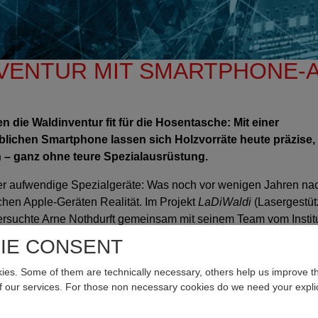
NVENTUR MIT SMARTPHONE-
die Waldinventur fit für die Hosentasche: Mit einer
blichen Smartphone lassen sich Holzvorräte heute präzise,
 – ganz ohne teure Spezialausrüstung.
 aufwendige Spezialgeräte: Was noch vor wenigen Jahren na
chen Apple-Geräten Realität. Im Projekt
LaDiWaldi
(Lasergestüt
ersuchte Arne Nothdurft gemeinsam mit seinem Team vom Institu
wissenschaftliche Einrichtung, wie präzise die in Apple-Pro-G
IE CONSENT
essungen eingesetzt werden können.
es. Some of them are technically necessary, others help us improve th
d Reality
of our services. For those non necessary cookies do we need your explic
d Mixed-Reality-Brillen die Waldinventur grundlegend verein