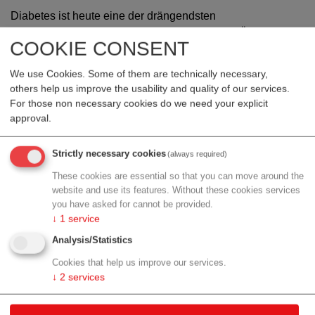
Diabetes ist heute eine der drängendsten
Herausforderungen im Gesundheitswesen. In Österreich
COOKIE CONSENT
leben rund 800.000 Personen mit Diabetes. Seit ihrer
Einführung hat die CGM-Technologie die
We use Cookies. Some of them are technically necessary,
Diabetesversorgung deutlich verbessert, doch eine
others help us improve the usability and quality of our services.
signifikante Anzahl von Menschen hat immer noch
For those non necessary cookies do we need your explicit
Schwierigkeiten, ihren Blutzucker im Zielbereich zu halten.
approval.
Genau hier setzt Accu-Chek® SmartGuide an: Die auf
Strictly necessary cookies
(always required)
Basis KI-gestützter Algorithmen entwickelte
These cookies are essential so that you can move around the
Vorhersagefunktion unterscheidet die Lösung deutlich von
website and use its features. Without these cookies services
anderen CGM-Systemen. Sie zeigt den voraussichtlichen
you have asked for cannot be provided.
Verlauf der Glukose und informiert über potenziell
↓
1
service
bevorstehende hohe oder niedrige Werte. Ergänzend dazu
Analysis/Statistics
warnen Glukosealarme, wenn die festgelegten Grenzwerte
tatsächlich über- oder unterschritten werden. Das gibt
Cookies that help us improve our services.
↓
2
services
ihnen mehr Sicherheit im Alltag und unterstützt ein
selbstbestimmteres Diabetes-Management.