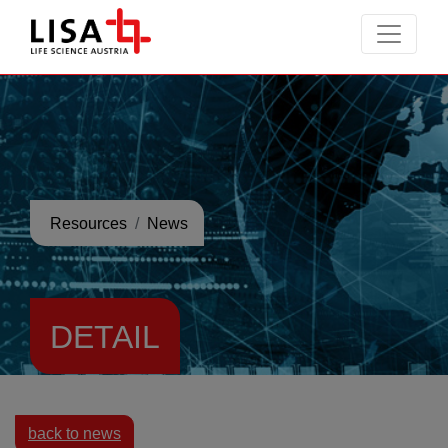
go to contents
Resources
News
DETAIL
back to news