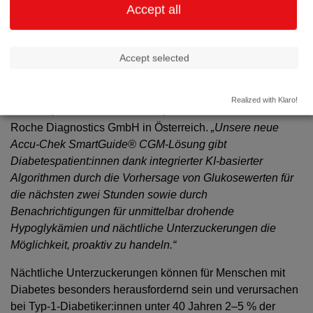
Accept all
„Das Management des Glukosespiegels ist eine
fortlaufende und komplexe Herausforderung für Menschen
mit Diabetes. Es geht über das Erreichen der
Accept selected
Glukosezielwerte hinaus. Menschen mit Diabetes müssen
sich so sicher fühlen, dass sie selbstständig die besseren
Entscheidungen über ihr Diabetes-Management treffen
Realized with Klaro!
können“
, so Uta-Maria Ohndorf, Geschäftsführerin der
Roche Diagnostics GmbH in Österreich.
„Unsere neue
Accu-Chek SmartGuide® CGM-Lösung gibt
Diabetespatient:innen dank integrierter KI-basierter
Algorithmen durch die Vorhersage von Glukosewerten für
die nächsten zwei Stunden sowie durch
Benachrichtigungen für unmittelbar drohende
Hypoglykämien und nächtliche Unterzuckerungen die
Möglichkeit, proaktiv zu handeln.“
Nächtliche Unterzuckerungen können für Menschen mit
Diabetes besonders herausfordernd sein und verursachen
bei Typ-1-Diabetiker:innen unter 40 Jahren 2–5 % der